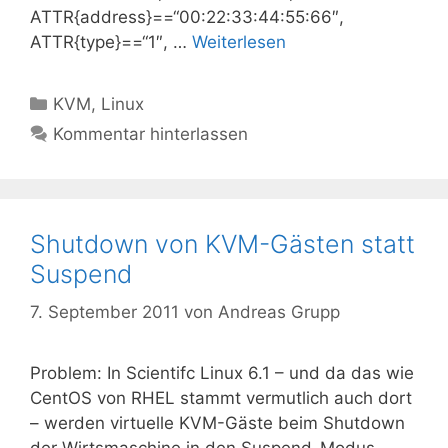
ATTR{address}==“00:22:33:44:55:66″,
ATTR{type}==“1″, …
Weiterlesen
Kategorien
KVM
,
Linux
Kommentar hinterlassen
Shutdown von KVM-Gästen statt
Suspend
7. September 2011
von
Andreas Grupp
Problem: In Scientifc Linux 6.1 – und da das wie
CentOS von RHEL stammt vermutlich auch dort
– werden virtuelle KVM-Gäste beim Shutdown