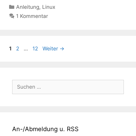
Kategorien
Anleitung
,
Linux
1 Kommentar
Seite
Seite
Seite
1
2
…
12
Weiter
→
Suchen
nach:
An-/Abmeldung u. RSS