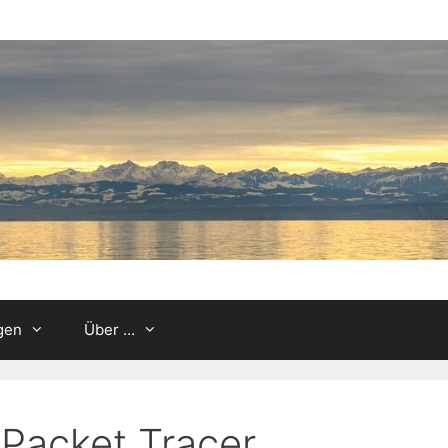
gen
Über …
Packet Tracer